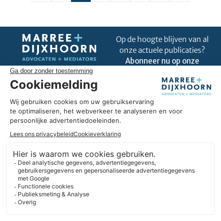
Op de hoogte blijven van al
onze actuele publicaties?
Abonneer nu op onze
nieuwsbrief!
Uitblinken in úw business
Omdat wij goed zijn in ons vak, kunnen we u helpen om uit te
blinken in úw business. Wij hebben hart voor ondernemers en
we geloven in duurzame partnerships. Daarbij denken we
liever in oplossingen dan in belemmeringen. En we blijven
altijd nieuwsgierig.
Expertises
Informatie