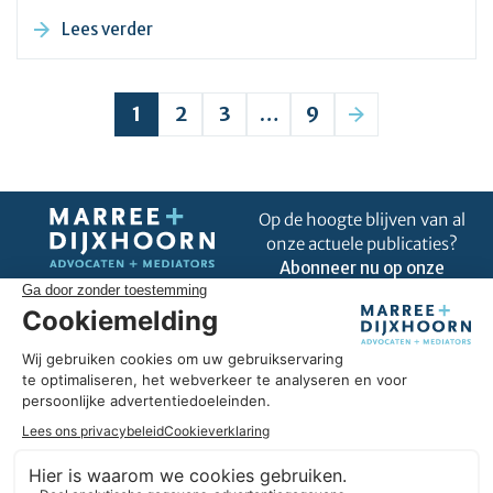
Lees verder
1
2
3
…
9
Op de hoogte blijven van al
onze actuele publicaties?
Abonneer nu op onze
nieuwsbrief!
Uitblinken in úw business
Omdat wij goed zijn in ons vak, kunnen we u helpen om uit te
blinken in úw business. Wij hebben hart voor ondernemers en