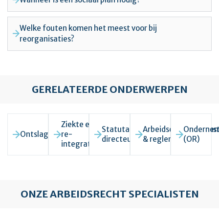
Welke fouten komen het meest voor bij
reorganisaties?
GERELATEERDE ONDERWERPEN
Ziekte en
Statutair
Arbeidsovereenkoms
Ondernem
Ontslagrecht
re-
directeur
& reglementen
(OR)
integratie
ONZE ARBEIDSRECHT SPECIALISTEN