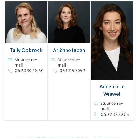
Tally Opbroek
Ariënne Inden
Stuur een e-
Stuur een e-
mail
mail
06 20 30 48 60
06 1215 7059
Annemarie
Wiewel
Stuur een e-
mail
06 22 08 82 64