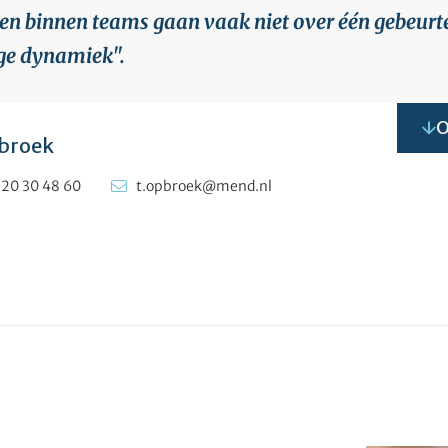
ten binnen teams gaan vaak niet over één gebeurt
ge dynamiek".
O
pbroek
 20 30 48 60
t.opbroek@mend.nl