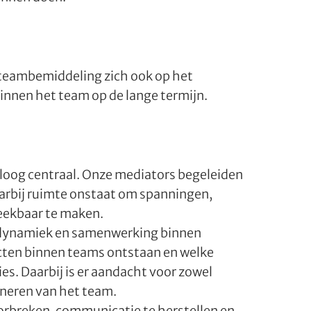
t teambemiddeling zich ook op het
nnen het team op de lange termijn.
aloog centraal. Onze mediators begeleiden
aarbij ruimte onstaat om spanningen,
eekbaar te maken.
sdynamiek en samenwerking binnen
icten binnen teams ontstaan en welke
s. Daarbij is er aandacht voor zowel
oneren van het team.
rbreken, communicatie te herstellen en