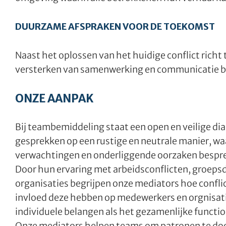
DUURZAME AFSPRAKEN VOOR DE TOEKOMST
Naast het oplossen van het huidige conflict rich
versterken van samenwerking en communicatie bi
ONZE AANPAK
Bij teambemiddeling staat een open en veilige di
gesprekken op een rustige en neutrale manier, w
verwachtingen en onderliggende oorzaken bespr
Door hun ervaring met arbeidsconflicten, groep
organisaties begrijpen onze mediators hoe confl
invloed deze hebben op medewerkers en orgnisatie
individuele belangen als het gezamenlijke functi
Onze mediators helpen teams om patronen te doo