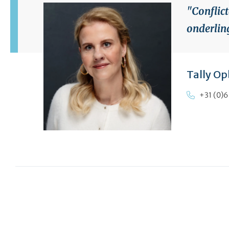
"Conflic
onderlin
Tally O
+31 (0)6