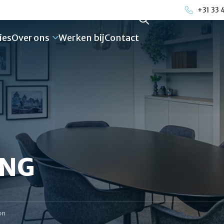
+31 33 
ies
Over ons
Werken bij
Contact
ING
on