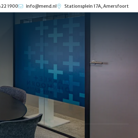
422 1900
info@mend.nl
Stationsplein 17A, Amersfoort