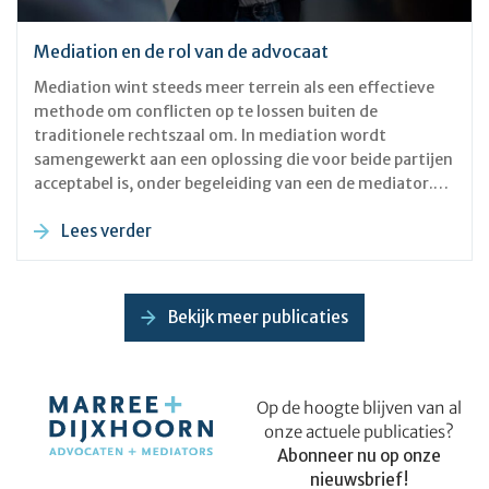
Mediation en de rol van de advocaat
Mediation wint steeds meer terrein als een effectieve
methode om conflicten op te lossen buiten de
traditionele rechtszaal om. In mediation wordt
samengewerkt aan een oplossing die voor beide partijen
acceptabel is, onder begeleiding van een de mediator.
Een belangrijk, maar soms ondergewaardeerd aspect
Lees verder
van mediation, is de rol van aanwezige advocaten. De
aanwezigheid van advocaten kan zeer waardevol zijn
tijdens een mediationbijeenkomst. Hoewel mediation
vaak wordt gezien als een manier om juridische strijd te
Bekijk meer publicaties
vermijden, betekent dit niet dat advocaten overbodig
zijn. Integendeel, advocaten kunnen een cruciale rol
spelen in het succes van een mediation.
Op de hoogte blijven van al
onze actuele publicaties?
Abonneer nu op onze
nieuwsbrief!