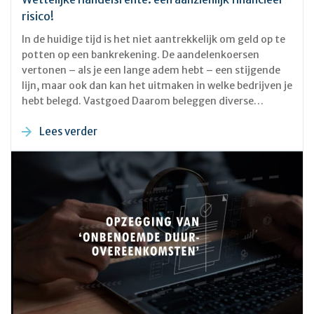
risico!
In de huidige tijd is het niet aantrekkelijk om geld op te
potten op een bankrekening. De aandelenkoersen
vertonen – als je een lange adem hebt – een stijgende
lijn, maar ook dan kan het uitmaken in welke bedrijven je
hebt belegd. Vastgoed Daarom beleggen diverse
ondernemingen en ook vermogende particulieren in
Lees verder
vastgoed. Aangetrokken door de enorme stijging van
de prijzen van vastgoed in het algemeen en woonruimte
in het bijzonder kan het zeker interessant zijn om
panden te kopen. Om te beginnen stijgt de waarde er
van hoegenaamd automatisch met het verstrijken der
jaren. En je ontvangt ook nog