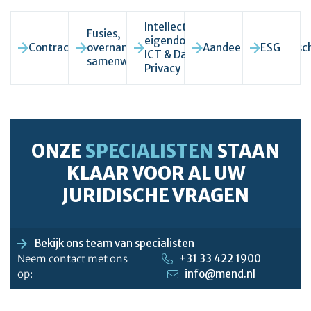
Intellectueel
Fusies,
eigendom,
Contractenrecht
overnames en
Aandeelhoudersgesch
ESG
ICT & Data
samenwerkingen
Privacy
ONZE
SPECIALISTEN
STAAN
KLAAR VOOR AL UW
JURIDISCHE VRAGEN
Bekijk ons team van specialisten
Neem contact met ons
+31 33 422 1900
op:
info@mend.nl