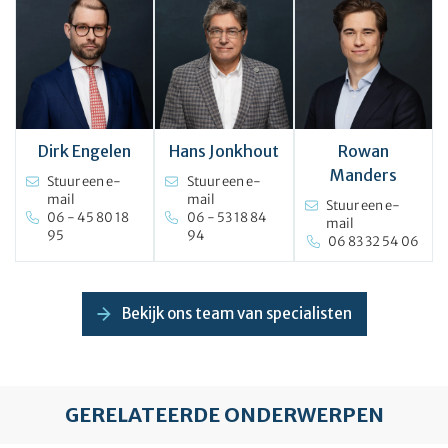
Dirk Engelen
Hans Jonkhout
Rowan
Manders
Stuur een e-
Stuur een e-
mail
mail
Stuur een e-
06 - 45 80 18
06 - 53 18 84
mail
95
94
06 83 32 54 06
Bekijk ons team van specialisten
GERELATEERDE ONDERWERPEN