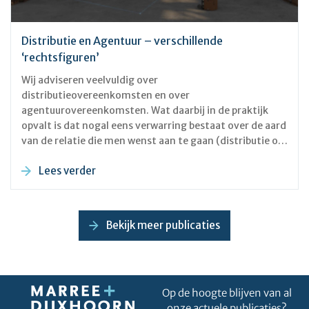
Distributie en Agentuur – verschillende
‘rechtsfiguren’
Wij adviseren veelvuldig over
distributieovereenkomsten en over
agentuurovereenkomsten. Wat daarbij in de praktijk
opvalt is dat nogal eens verwarring bestaat over de aard
van de relatie die men wenst aan te gaan (distributie of
agentuur), maar vooral ook over de gevolgen daarvan.
Lees verder
Distributieovereenkomsten zijn overeenkomsten
tussen een leverancier van goederen en een
zogenaamde distributeur (ook wel wederverkoper). De
distributeur fungeert als de partij die de betreffende
Bekijk meer publicaties
goederen op eigen naam en voor eigen rekening koopt
van de leverancier, om ze vervolgens zelfstandig weer
te verkopen (ook in eigen naam en voor eigen rekening)
aan partijen op de markt.
Op de hoogte blijven van al
onze actuele publicaties?