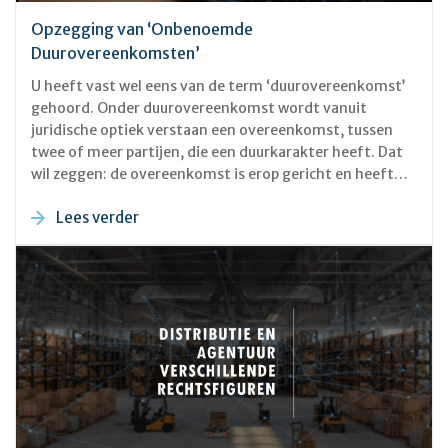
Opzegging van ‘Onbenoemde
Duurovereenkomsten’
U heeft vast wel eens van de term ‘duurovereenkomst’
gehoord. Onder duurovereenkomst wordt vanuit
juridische optiek verstaan een overeenkomst, tussen
twee of meer partijen, die een duurkarakter heeft. Dat
wil zeggen: de overeenkomst is erop gericht en heeft
ten doel om voor een langere periode tussen partijen te
Lees verder
gelden. In een recente conclusie voor de Hoge Raad
omschrijft Advocaat-Generaal Van Peursem (daarbij
het Gerechtshof Arnhem-Leeuwarden citerend) dat van
een duurovereenkomst sprake is als er ‘een verplichting
wordt afgesproken tot opeenvolgende of voortdurende
prestaties’.