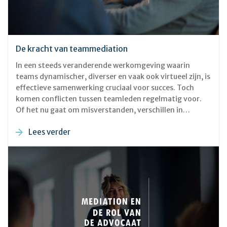
De kracht van teammediation​
In een steeds veranderende werkomgeving waarin
teams dynamischer, diverser en vaak ook virtueel zijn, is
effectieve samenwerking cruciaal voor succes. Toch
komen conflicten tussen teamleden regelmatig voor.
Of het nu gaat om misverstanden, verschillen in
persoonlijkheden, communicatieproblemen of botsende
Lees verder
werkstijlen, conflicten binnen een team kunnen leiden
tot een daling van de productiviteit, verstoorde relaties
en een negatief werkklimaat. Dit is waar
teammediation van pas komt. Wat is Teammediation?
Teammediation is een gestructureerd proces waarbij
een onafhankelijke mediator wordt ingeschakeld om
conflicten binnen een team te helpen oplossen.