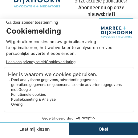
onze actuele publicaties?
Abonneer nu op onze
nieuwsbrief!
Succesvol in úw onderneming
Omdat wij ons vak verstaan, helpen we u om succesvol te zijn
in uw onderneming. We hebben een sterke focus op
ondernemers en geloven in langdurige samenwerkingen. In
plaats van te denken in beperkingen, zoeken we altijd naar
oplossingen. Daarbij blijven we nieuwsgierig en gericht op
verbetering.
Expertises
Informatie
Contact