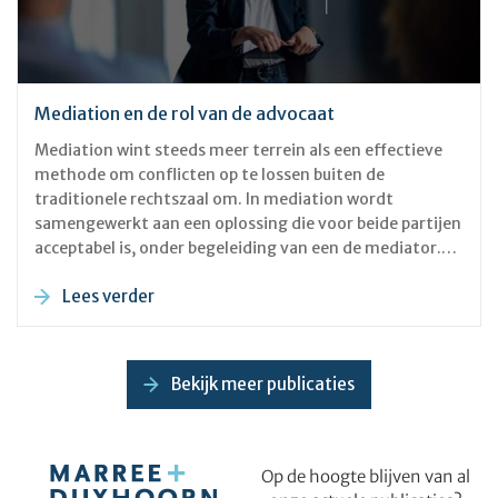
Mediation en de rol van de advocaat
Mediation wint steeds meer terrein als een effectieve
methode om conflicten op te lossen buiten de
traditionele rechtszaal om. In mediation wordt
samengewerkt aan een oplossing die voor beide partijen
acceptabel is, onder begeleiding van een de mediator.
Een belangrijk, maar soms ondergewaardeerd aspect
Lees verder
van mediation, is de rol van aanwezige advocaten. De
aanwezigheid van advocaten kan zeer waardevol zijn
tijdens een mediationbijeenkomst. Hoewel mediation
vaak wordt gezien als een manier om juridische strijd te
Bekijk meer publicaties
vermijden, betekent dit niet dat advocaten overbodig
zijn. Integendeel, advocaten kunnen een cruciale rol
spelen in het succes van een mediation.
Op de hoogte blijven van al