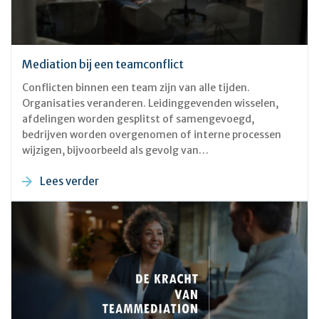
Mediation bij een teamconflict
Conflicten binnen een team zijn van alle tijden.
Organisaties veranderen. Leidinggevenden wisselen,
afdelingen worden gesplitst of samengevoegd,
bedrijven worden overgenomen of interne processen
wijzigen, bijvoorbeeld als gevolg van
marktontwikkelingen. In al deze situaties is de kans
Lees verder
groot dat onderhuids problemen gaan ontstaan, die
uiteindelijk tot botsingen tussen collega’s, uitval en
verminderde productiviteit kunnen leiden. In zulke
situaties kan teambegeleiding door een mediator het
verschil maken.