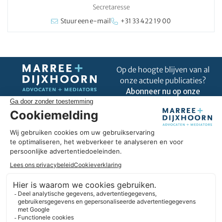
Secretaresse
Stuur een e-mail
+31 33 422 19 00
Op de hoogte blijven van al
onze actuele publicaties?
Abonneer nu op onze
nieuwsbrief!
Uitblinken in úw business
Omdat wij goed zijn in ons vak, kunnen we u helpen om uit te
blinken in úw business. Wij hebben hart voor ondernemers en
we geloven in duurzame partnerships. Daarbij denken we
liever in oplossingen dan in belemmeringen. En we blijven
altijd nieuwsgierig.