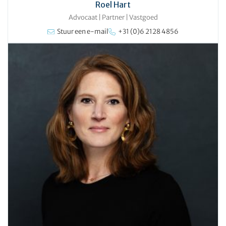
Roel Hart
Advocaat | Partner
|
Vastgoed
Stuur een e-mail
+31 (0)6 2128 4856