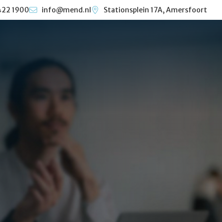
422 1900
info@mend.nl
Stationsplein 17A, Amersfoort