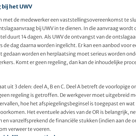
 bij het UWV
 om met de medewerker een vaststellingsovereenkomst te slui
tslagaanvraag bij UWV in te dienen. In die aanvraag wordt 
stel duurt 14 dagen. Als UWV de ontvangst van de ontslagaa
de dag daarna worden ingelicht. Er kan een aanbod voor e
t gedaan worden en herplaatsing moet serieus worden ond
ers. Komt er geen regeling, dan kan de inhoudelijke proc
t uit 3 delen: deel A, B en C. Deel A betreft de voorlopige 
 geen regeling is getroffen. De werkgever moet uitgebreid
rvallen, hoe het afspiegelingsbeginsel is toegepast en wat
orkomen. Het eventuele advies van de OR is belangrijk, net
 en vanzelfsprekend de financiële stukken (indien aan de 
 om verweer te voeren.