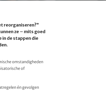
oet reorganiseren?”
 kunnen ze – mits goed
e in de stappen die
den.
nomische omstandigheden
isatorische of
aatregelen én gevolgen