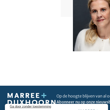
Op de hoogte blijven van al o
Abonneer nu op onze nieuwsb