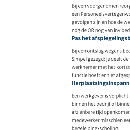
Bij een voorgenomen reorg
een Personeelsvertegenwoor
gevolgen zijn en hoe de w
nog de OR nog van invloed 
Pas het afspiegelingsb
Bij een ontslag wegens bed
Simpel gezegd: je deelt de
werknemer met het kortste 
functie hoeft er niet afge
Herplaatsingsinspanni
Een werkgever is verplich
binnen het bedrijf of binn
afzienbare tijd openkomen. 
medewerker misschien een
begeleiding/scholing.