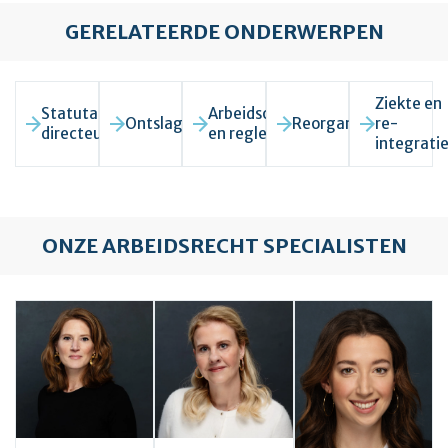
GERELATEERDE ONDERWERPEN
Ziekte en
Statutair
Arbeidsovereenkomst
Ontslagrecht
Reorganisatie
re-
directeur
en reglementen
integrati
ONZE ARBEIDSRECHT SPECIALISTEN