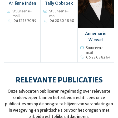
Ariënne Inden
Tally Opbroek
Stuur een e-
Stuur een e-
mail
mail
06 12 15 70 59
06 20 30 48 60
Annemarie
Wiewel
Stuur een e-
mail
06 22 08 82 64
RELEVANTE PUBLICATIES
Onze advocaten publiceren regelmatig over relevante
onderwerpen binnen het arbeidsrecht. Lees onze
publicaties om op de hoogte te blijven van veranderingen
in wetgeving en praktische tips voor het omgaan met
arbeidsrechtelijke uitdagingen.