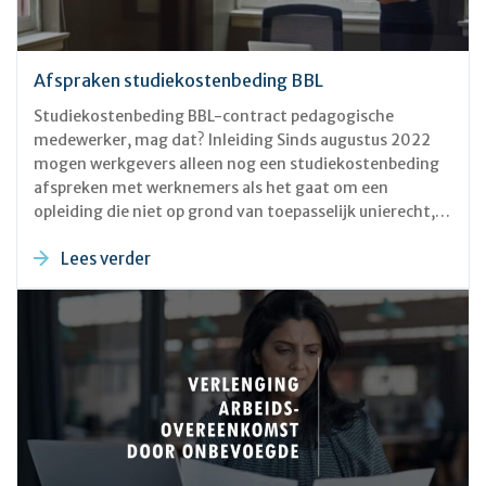
Afspraken studiekostenbeding BBL​
Studiekostenbeding BBL-contract pedagogische
medewerker, mag dat? Inleiding Sinds augustus 2022
mogen werkgevers alleen nog een studiekostenbeding
afspreken met werknemers als het gaat om een
opleiding die niet op grond van toepasselijk unierecht,
toepasselijk nationaal recht, een collectieve
Lees verder
arbeidsovereenkomst, of een regeling door of namens
een daartoe bevoegd bestuursorgaan verplicht is. Dit is
terug te vinden in artikel 7:611a van het Burgerlijk
Wetboek. We zijn nu twee jaar verder, en uit de
rechtspraak blijkt dat deze regel minder duidelijk is dan
gedacht.