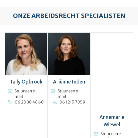
ONZE ARBEIDSRECHT SPECIALISTEN
Tally Opbroek
Ariënne Inden
Stuur een e-
Stuur een e-
mail
mail
06 20 30 48 60
06 1215 7059
Annemarie
Wiewel
Stuur een e-