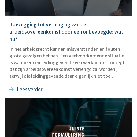
Toezegging tot verlenging van de
arbeidsovereenkomst door een onbevoegde: wat
nu?
In het arbeidsrecht kunnen misverstanden en fouten
grote gevolgen hebben. Een veelvoorkomende situatie
is wanneer een leidinggevende een werknemer toezegt
dat zijn arbeidsovereenkomst verlengd zal worden,
terwijl die leidinggevende daar eigenlijk niet toe
bevoegd is. Dit kan leiden tot verwarring en mogelijk
Lees verder
zelfs juridische complicaties. In dit blog ga ik in op wat
een dergelijke toezegging inhoudt, wat de gevolgen
kunnen zijn en hoe zowel werkgevers als werknemers
hier het beste mee om kunnen gaan.