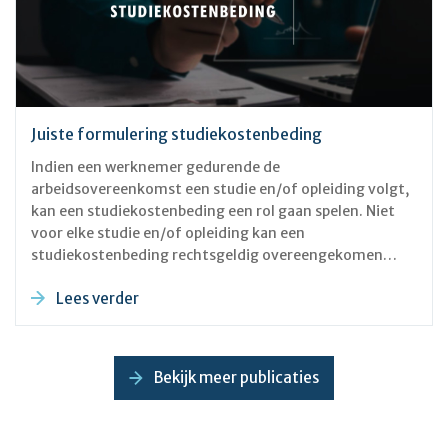
Juiste formulering studiekostenbeding
Indien een werknemer gedurende de
arbeidsovereenkomst een studie en/of opleiding volgt,
kan een studiekostenbeding een rol gaan spelen. Niet
voor elke studie en/of opleiding kan een
studiekostenbeding rechtsgeldig overeengekomen
worden. Indien dit voor de desbetreffende studie en/of
Lees verder
opleiding wel mogelijk is, dan is het van belang dat dit
beding op de juiste wijze wordt geformuleerd. De
rechtspraak toont aan dat een studiekostenbeding aan
strenge eisen moet voldoen. Maar wanneer voldoet een
Bekijk meer publicaties
studiekostenbeding aan die (strenge) vereisten? Dat
lees je in dit blog! Wel of geen studiekostenbeding?