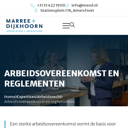
+31 33 422 1900
info@mend.nl
Stationsplein 17A, Amersfoort
ARBEIDSOVEREENKOMST EN
REGLEMENTEN
Home
Expertises
Arbeidsrecht
Arbeidsovereenkomst en reglementen
Een sterke arbeidsovereenkomst vormt de basis voor