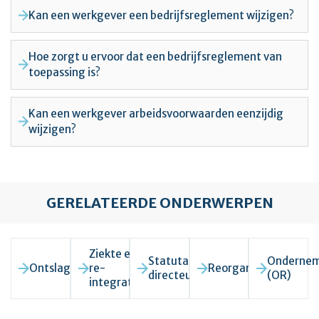
Kan een werkgever een bedrijfsreglement wijzigen?
Hoe zorgt u ervoor dat een bedrijfsreglement van
toepassing is?
Kan een werkgever arbeidsvoorwaarden eenzijdig
wijzigen?
GERELATEERDE ONDERWERPEN
Ziekte en
Statutair
Ondernem
Ontslagrecht
re-
Reorganisatie
directeur
(OR)
integratie