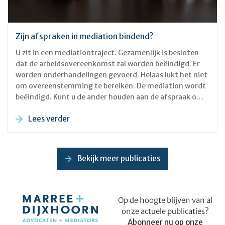
Zijn afspraken in mediation bindend?
U zit in een mediationtraject. Gezamenlijk is besloten
dat de arbeidsovereenkomst zal worden beëindigd. Er
worden onderhandelingen gevoerd. Helaas lukt het niet
om overeenstemming te bereiken. De mediation wordt
beëindigd. Kunt u de ander houden aan de afspraak om
uit elkaar te gaan? Ervan uitgaande dat u een MfN-
Lees verder
gecertificeerde mediator heeft ingeschakeld, is het
MfN-reglement op de mediation van toepassing. In dit
reglement is bepaald dat partijen niet zijn gebonden aan
de stellingen en voorstellen die zij of de mediator
Bekijk meer publicaties
tijdens de mediation hebben ingenomen of gedaan.
Op de hoogte blijven van al
onze actuele publicaties?
Abonneer nu op onze