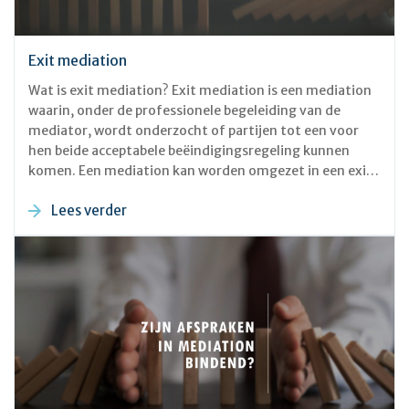
Exit mediation
Wat is exit mediation? Exit mediation is een mediation
waarin, onder de professionele begeleiding van de
mediator, wordt onderzocht of partijen tot een voor
hen beide acceptabele beëindigingsregeling kunnen
komen. Een mediation kan worden omgezet in een exit
mediation als duidelijk wordt dat de (arbeids)relatie
Lees verder
niet meer kan worden hersteld. Ook kunnen partijen
ervoor kiezen om direct al een exit mediation te
starten, als zij het erover eens zijn dat zij de
samenwerking willen beëindigen. Waarom zou u willen
onderhandelen over de voorwaarden van de beëindiging
in mediation?