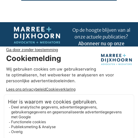
Op de hoogte blijven van al
onze actuele publicaties?
Abonneer nu op onze
nieuwsbrief!
Uitblinken in úw business
Omdat wij goed zijn in ons vak, kunnen we u helpen om uit te
blinken in úw business. Wij hebben hart voor ondernemers en
we geloven in duurzame partnerships. Daarbij denken we
liever in oplossingen dan in belemmeringen. En we blijven
altijd nieuwsgierig.
Expertises