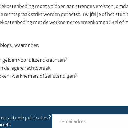
tudiekostenbeding moet voldoen aan strenge vereisten, omda
 rechtspraak strikt worden getoetst. Twijfel je of het stud
diekostenbeding met de werknemer overeenkomen? Bel of ma
 blogs, waaronder:
 gelden voor uitzendkrachten?
n de lagere rechtspraak
oken: werknemers of zelfstandigen?
nze actuele publicaties?
rief!