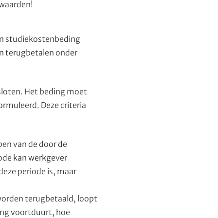
rwaarden!
een studiekostenbeding
n terugbetalen onder
sloten. Het beding moet
ormuleerd. Deze criteria
ben van de door de
iode kan werkgever
deze periode is, maar
worden terugbetaald, loopt
ing voortduurt, hoe