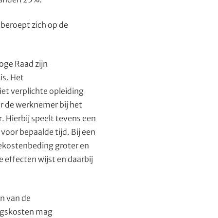
beroept zich op de
oge Raad zijn
is. Het
et verplichte opleiding
or de werknemer bij het
. Hierbij speelt tevens een
oor bepaalde tijd. Bij een
iekostenbeding groter en
 effecten wijst en daarbij
en van de
ingskosten mag