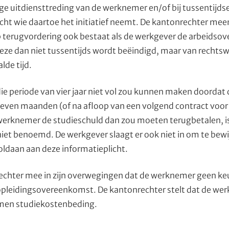
ige uitdiensttreding van de werknemer en/of bij tussentijds
ht wie daartoe het initiatief neemt. De kantonrechter me
 op terugvordering ook bestaat als de werkgever de arbeids
deze dan niet tussentijds wordt beëindigd, maar van rechts
de tijd.
ie periode van vier jaar niet vol zou kunnen maken doordat
ven maanden (of na afloop van een volgend contract voor b
 werknemer de studieschuld dan zou moeten terugbetalen, is
t benoemd. De werkgever slaagt er ook niet in om te bewijz
voldaan aan deze informatieplicht.
echter mee in zijn overwegingen dat de werknemer geen ke
pleidingsovereenkomst. De kantonrechter stelt dat de we
men studiekostenbeding.