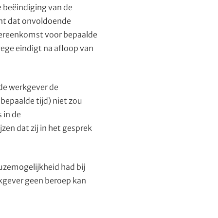
e beëindiging van de
ent dat onvoldoende
overeenkomst voor bepaalde
wege eindigt na afloop van
 de werkgever de
epaalde tijd) niet zou
 in de
en dat zij in het gesprek
uzemogelijkheid had bij
rkgever geen beroep kan