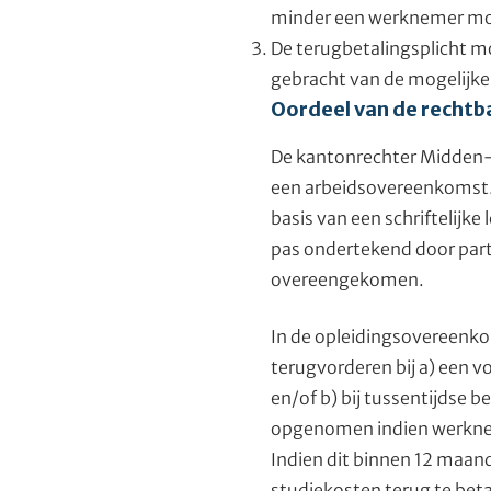
minder een werknemer mo
De terugbetalingsplicht m
gebracht van de mogelijke
Oordeel van de recht
De kantonrechter Midden- 
een arbeidsovereenkomst. 
basis van een schriftelij
pas ondertekend door parti
overeengekomen.
In de opleidingsovereenkom
terugvorderen bij a) een v
en/of b) bij tussentijdse 
opgenomen indien werknemer
Indien dit binnen 12 maan
studiekosten terug te be