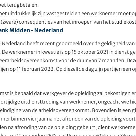
et terugbetalen.
oet uitdrukkelijk zijn vastgesteld en een werknemer moet 
 (zware) consequenties van het inroepen van het studiekos
bank Midden- Nederland
Nederland heeft recent geoordeeld over de geldigheid van
De werknemer in kwestie is op 15 oktober 2021 in dienst ge
ke leerarbeidsovereenkomst voor de duur van 7 maanden. De
jen op 11 februari 2022. Op diezelfde dag zijn partijen ee
st is bepaald dat werkgever de opleiding zal bekostigen en
oortijdige uitdiensttreding van werknemer, ongeacht wie hie
beëindiging van de arbeidsovereenkomst. Bovendien is een g
 binnen vier jaar na het afronden van de opleiding voortij
den na afronding van de opleiding gebeurt, dient werkneme
talen, na 12 maanden 75%, na 24 maanden 50% en na 36 m