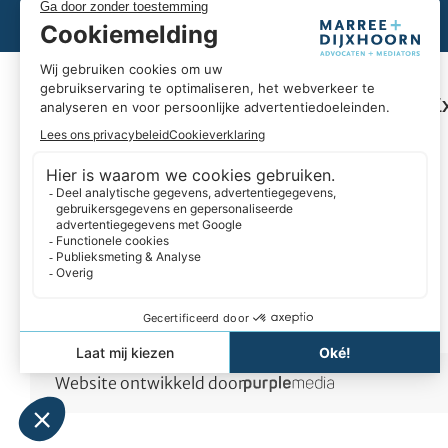
Uitblinken in úw business
E
Omdat wij goed zijn in ons vak, kunnen we u helpen
om uit te blinken in úw business. Wij hebben hart voor
ondernemers en we geloven in duurzame
partnerships. Daarbij denken we liever in oplossingen
dan in belemmeringen. En we blijven altijd
nieuwsgierig.
Website ontwikkeld door