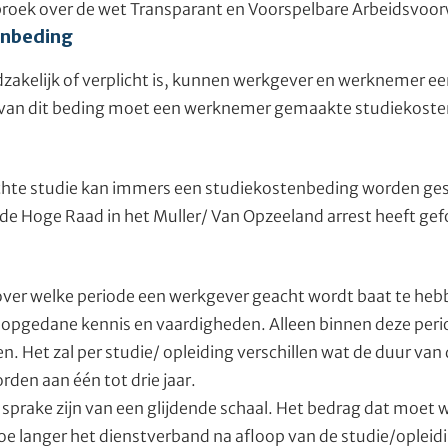
pbroek over de wet Transparant en Voorspelbare Arbeidsvoo
enbeding
odzakelijk of verplicht is, kunnen werkgever en werknemer 
an dit beding moet een werknemer gemaakte studiekoste
lichte studie kan immers een studiekostenbeding worden ge
e de Hoge Raad in het Muller/ Van Opzeeland arrest heeft gef
over welke periode een werkgever geacht wordt baat te heb
opgedane kennis en vaardigheden. Alleen binnen deze per
. Het zal per studie/ opleiding verschillen wat de duur van 
den aan één tot drie jaar.
sprake zijn van een glijdende schaal. Het bedrag dat moet 
Hoe langer het dienstverband na afloop van de studie/opleid