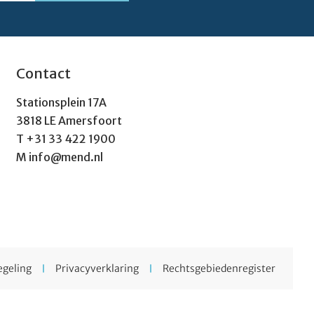
Contact
Stationsplein 17A
3818 LE Amersfoort
T
+31 33 422 1900
M
info@mend.nl
egeling
Privacyverklaring
Rechtsgebiedenregister