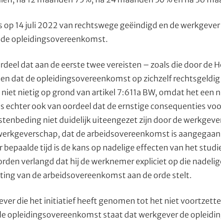
 op 14 juli 2022 van rechtswege geëindigd en de werkgever 
t de opleidingsovereenkomst.
rdeel dat aan de eerste twee vereisten – zoals die door de H
en dat de opleidingsovereenkomst op zichzelf rechtsgeldig 
niet nietig op grond van artikel 7:611a BW, omdat het een ni
is echter ook van oordeel dat de ernstige consequenties vo
tenbeding niet duidelijk uiteengezet zijn door de werkgever
 werkgeverschap, dat de arbeidsovereenkomst is aangegaan v
bepaalde tijd is de kans op nadelige effecten van het stud
en verlangd dat hij de werknemer expliciet op die nadelige
ting van de arbeidsovereenkomst aan de orde stelt.
gever die het initiatief heeft genomen tot het niet voortzett
de opleidingsovereenkomst staat dat werkgever de opleid