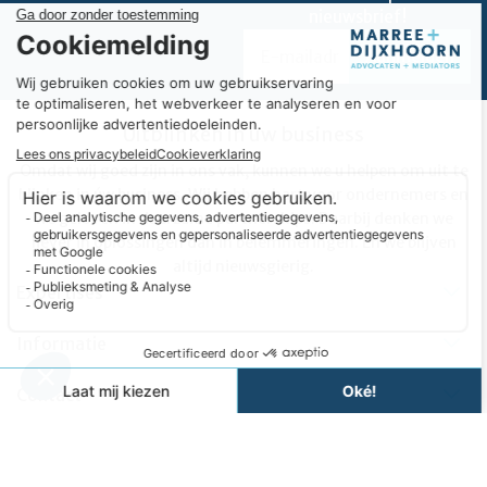
nieuwsbrief!
Uitblinken in úw business
Omdat wij goed zijn in ons vak, kunnen we u helpen om uit te
blinken in úw business. Wij hebben hart voor ondernemers en
we geloven in duurzame partnerships. Daarbij denken we
liever in oplossingen dan in belemmeringen. En we blijven
altijd nieuwsgierig.
Expertises
Informatie
Contact
Website ontwikkeld door
Algemene voorwaarden
Klachtenregeling
Privacyverklaring