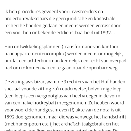
Ik heb procedures gevoerd voor investeerders en
projectontwikkelaars die geen juridische en kadastrale
recherche hadden gedaan en ineens werden verrast door
een voor hen onbekende erfdienstbaarheid uit 1892…
Hun ontwikkelingsplannen (transformatie van kantoor
naar appartementencomplex) werden ineens onmogelijk,
omdat een achterbuurman kennelijk een recht van overpad
had om te komen van en te gaan naar de openbare weg.
De zitting was bizar, want de 3 rechters van het Hof hadden
speciaal voor de zitting zo’n ouderwetse, bolvormige loep
(een loep is een vergrootglas van heel vroeger in de vorm
van een halve hockeybal) meegenomen. Ze hebben woord
voor woord de handgeschreven (!) akte van de notaris uit
1892 doorgenomen, maar die was vanwege het handschrift
(met hanenpoten etc.), het archaïsch taalgebruik en het
vele malen kopiëren en inscannen totaal onleesbaar. De