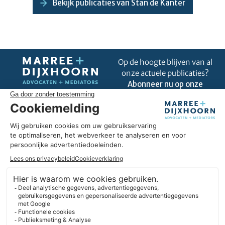
Bekijk publicaties van Stan de Kanter
Op de hoogte blijven van al
onze actuele publicaties?
Abonneer nu op onze
nieuwsbrief!
Uitblinken in úw business
Omdat wij goed zijn in ons vak, kunnen we u helpen om uit te
blinken in úw business. Wij hebben hart voor ondernemers en
we geloven in duurzame partnerships. Daarbij denken we
liever in oplossingen dan in belemmeringen. En we blijven
altijd nieuwsgierig.
Expertises