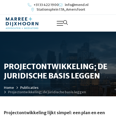
+31 33 422 1900
info@mend.nl
Stationsplein 17A, Amersfoort
PROJECTONTWIKKELING; DE
JURIDISCHE BASIS LEGGEN
Home
Publicaties
Projectontwikkeling; de juridische basis leggen
Projectontwikkeling lijkt simpel: een plan en een