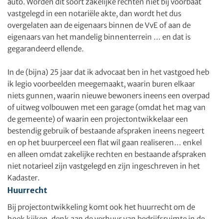
auto. Worden dit soort zakelijke rechten niet bij voorbaat
vastgelegd in een notariële akte, dan wordt het dus
overgelaten aan de eigenaars binnen de VvE of aan de
eigenaars van het mandelig binnenterrein … en dat is
gegarandeerd ellende.
In de (bijna) 25 jaar dat ik advocaat ben in het vastgoed heb
ik legio voorbeelden meegemaakt, waarin buren elkaar
niets gunnen, waarin nieuwe bewoners ineens een overpad
of uitweg volbouwen met een garage (omdat het mag van
de gemeente) of waarin een projectontwikkelaar een
bestendig gebruik of bestaande afspraken ineens negeert
en op het buurperceel een flat wil gaan realiseren… enkel
en alleen omdat zakelijke rechten en bestaande afspraken
niet notarieel zijn vastgelegd en zijn ingeschreven in het
Kadaster.
Huurrecht
Bij projectontwikkeling komt ook het huurrecht om de
hoek kijken, denk aan de verhuur van bedrijfsruimte in de