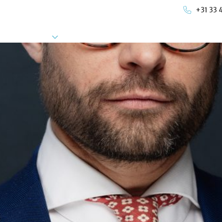
+31 33 
ies
Over ons
Werken bij
Contact