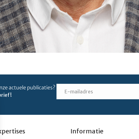
nze actuele publicaties?
rief!
xpertises
Informatie