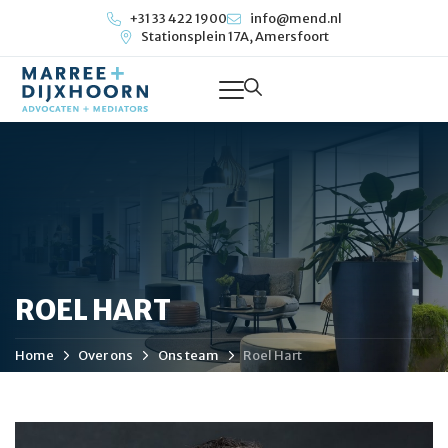
+31 33 422 1900
info@mend.nl
Stationsplein 17A, Amersfoort
ROEL HART
Home
Over ons
Ons team
Roel Hart