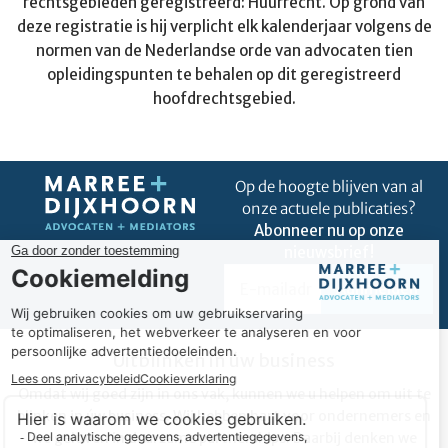
rechtsgebieden geregistreerd: Huurrecht. Op grond van
deze registratie is hij verplicht elk kalenderjaar volgens de
normen van de Nederlandse orde van advocaten tien
opleidingspunten te behalen op dit geregistreerd
hoofdrechtsgebied.
Op de hoogte blijven van al
onze actuele publicaties?
Abonneer nu op onze
nieuwsbrief!
Uitblinken in úw business
Omdat wij goed zijn in ons vak, kunnen we u helpen om uit te
blinken in úw business. Wij hebben hart voor ondernemers en
we geloven in duurzame partnerships. Daarbij denken we