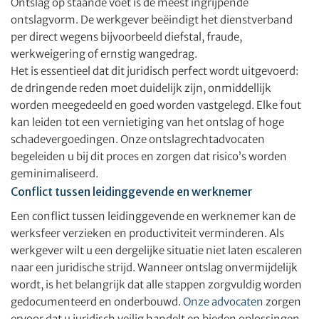
Ontslag op staande voet is de meest ingrijpende
ontslagvorm. De werkgever beëindigt het dienstverband
per direct wegens bijvoorbeeld diefstal, fraude,
werkweigering of ernstig wangedrag.
Het is essentieel dat dit juridisch perfect wordt uitgevoerd:
de dringende reden moet duidelijk zijn, onmiddellijk
worden meegedeeld en goed worden vastgelegd. Elke fout
kan leiden tot een vernietiging van het ontslag of hoge
schadevergoedingen. Onze ontslagrechtadvocaten
begeleiden u bij dit proces en zorgen dat risico’s worden
geminimaliseerd.
Conflict tussen leidinggevende en werknemer
Een conflict tussen leidinggevende en werknemer kan de
werksfeer verzieken en productiviteit verminderen. Als
werkgever wilt u een dergelijke situatie niet laten escaleren
naar een juridische strijd. Wanneer ontslag onvermijdelijk
wordt, is het belangrijk dat alle stappen zorgvuldig worden
gedocumenteerd en onderbouwd.
Onze advocaten
zorgen
ervoor dat u juridisch veilig handelt en bieden oplossingen