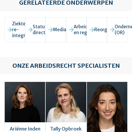
GERELATEERDE ONDERWERPEN
Ziekte en
Statutair
Arbeidsovereenkomst
Ondern
re-
Mediation
Reorganisatie
directeur
en reglementen
(OR)
integratie
ONZE ARBEIDSRECHT SPECIALISTEN
Ariënne Inden
Tally Opbroek