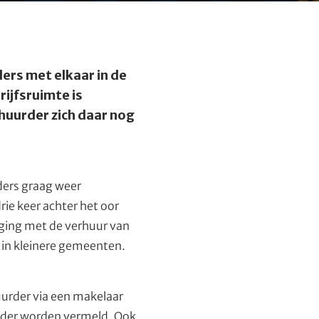
ders met elkaar in de
rijfsruimte is
 huurder zich daar nog
ders graag weer
rie keer achter het oor
d ging met de verhuur van
f in kleinere gemeenten.
urder via een makelaar
folder worden vermeld. Ook