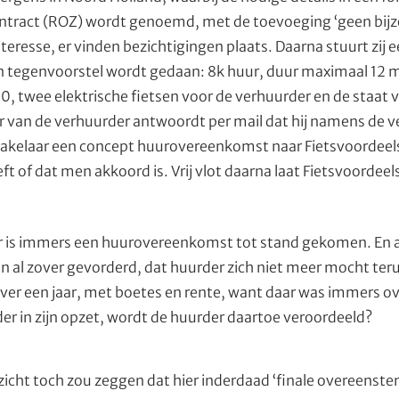
ntract (ROZ) wordt genoemd, met de toevoeging ‘geen bijz
teresse, er vinden bezichtigingen plaats. Daarna stuurt zij 
en tegenvoorstel wordt gedaan: 8k huur, duur maximaal 1
 twee elektrische fietsen voor de verhuurder en de staat 
 van de verhuurder antwoordt per mail dat hij namens de 
akelaar een concept huurovereenkomst naar Fietsvoordeel
 of dat men akkoord is. Vrij vlot daarna laat Fietsvoordee
er is immers een huurovereenkomst tot stand gekomen. En als 
 al zover gevorderd, dat huurder zich niet meer mocht teru
ver een jaar, met boetes en rente, want daar was immers
der in zijn opzet, wordt de huurder daartoe veroordeeld?
zicht toch zou zeggen dat hier inderdaad ‘finale overeenste