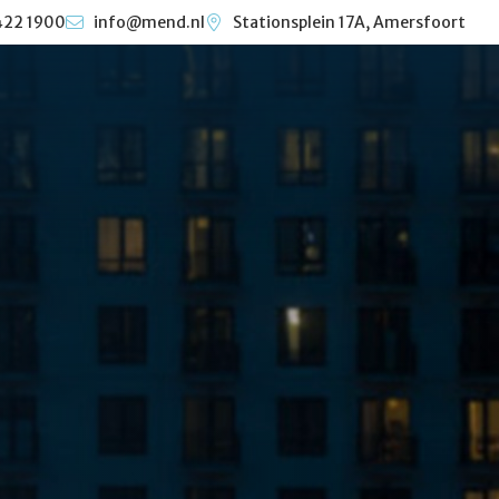
422 1900
info@mend.nl
Stationsplein 17A, Amersfoort