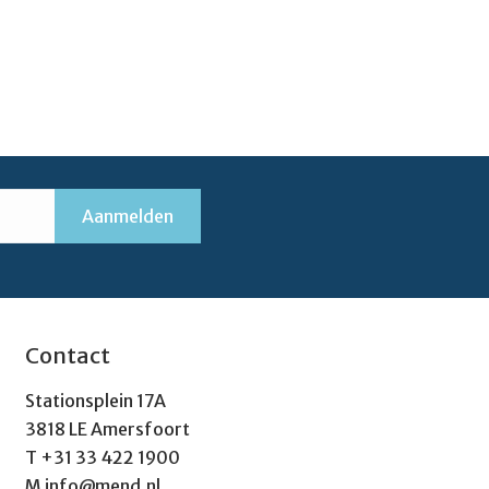
Contact
Stationsplein 17A
3818 LE Amersfoort
T
+31 33 422 1900
M
info@mend.nl