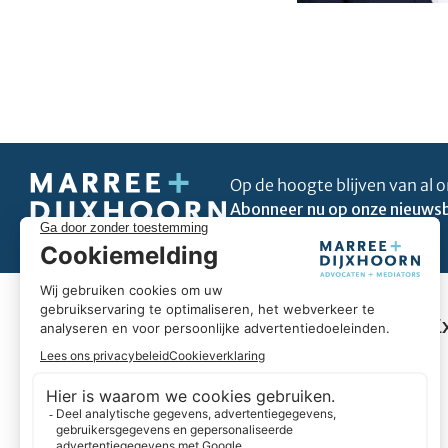
Op de hoogte blijven van al o
Abonneer nu op onze nieuwsb
Uitblinken in úw business
E
Omdat wij goed zijn in ons vak, kunnen we u helpen
om uit te blinken in úw business. Wij hebben hart voor
ondernemers en we geloven in duurzame
partnerships. Daarbij denken we liever in oplossingen