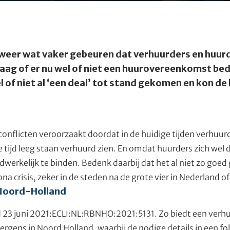
ij weer wat vaker gebeuren dat verhuurders en huur
vraag of er nu wel of niet een huurovereenkomst bed
l of niet al ‘een deal’ tot stand gekomen en kon de
conflicten veroorzaakt doordat in de huidige tijden verhuur
e tijd leeg staan verhuurd zien. En omdat huurders zich wel d
dwerkelijk te binden. Bedenk daarbij dat het al niet zo goe
a crisis, zeker in de steden na de grote vier in Nederland o
Noord-Holland
23 juni 2021:ECLI:NL:RBNHO:2021:5131. Zo biedt een verhu
 ergens in Noord Holland, waarbij de nodige details in een 