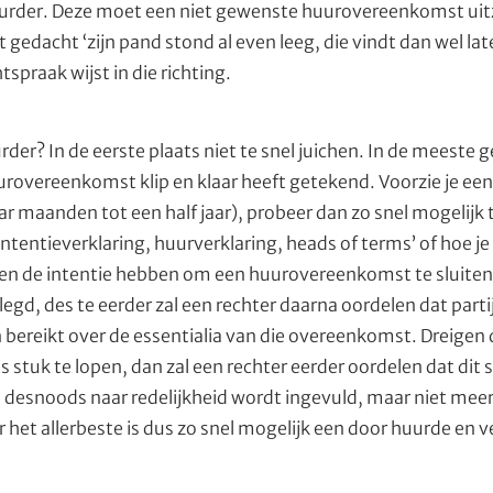
 huurder. Deze moet een niet gewenste huurovereenkomst uitz
gedacht ‘zijn pand stond al even leeg, die vindt dan wel lat
htspraak wijst in die richting.
der? In de eerste plaats niet te snel juichen. In de meeste ge
overeenkomst klip en klaar heeft getekend. Voorzie je een 
r maanden tot een half jaar), probeer dan zo snel mogelijk
Intentieverklaring, huurverklaring, heads of terms’ of hoe j
tijen de intentie hebben om een huurovereenkomst te sluiten
elegd, des te eerder zal een rechter daarna oordelen dat parti
ereikt over de essentialia van die overeenkomst. Dreigen
 stuk te lopen, dan zal een rechter eerder oordelen dat dit 
 desnoods naar redelijkheid wordt ingevuld, maar niet meer
 het allerbeste is dus zo snel mogelijk een door huurde en