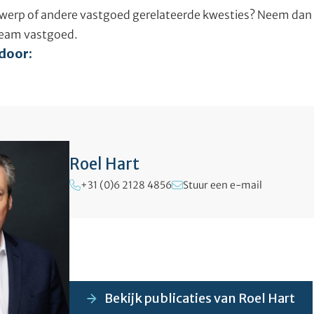
werp of andere vastgoed gerelateerde kwesties? Neem dan 
 team vastgoed.
 door:
Roel Hart
+31 (0)6 2128 4856
Stuur een e-mail
Bekijk publicaties van Roel Hart