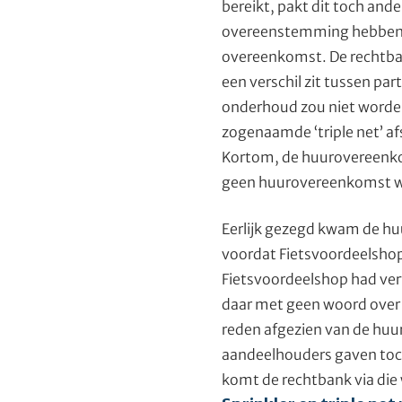
bereikt, pakt dit toch ander
overeenstemming hebben ber
overeenkomst. De rechtban
een verschil zit tussen par
onderhoud zou niet worde
zogenaamde ‘triple net’ af
Kortom, de huurovereenkom
geen huurovereenkomst w
Eerlijk gezegd kwam de hu
voordat Fietsvoordeelshop
Fietsvoordeelshop had verte
daar met geen woord over 
reden afgezien van de huu
aandeelhouders gaven toch 
komt de rechtbank via die