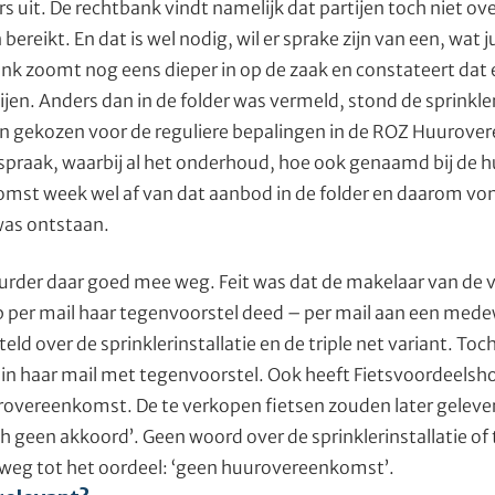
s uit. De rechtbank vindt namelijk dat partijen toch niet over
eikt. En dat is wel nodig, wil er sprake zijn van een, wat 
k zoomt nog eens dieper in op de zaak en constateert dat 
tijen. Anders dan in de folder was vermeld, stond de sprinkler
n gekozen voor de reguliere bepalingen in de ROZ Huurove
spraak, waarbij al het onderhoud, hoe ook genaamd bij de h
st week wel af van dat aanbod in de folder en daarom von
as ontstaan.
urder daar goed mee weg. Feit was dat de makelaar van de v
 per mail haar tegenvoorstel deed – per mail aan een med
ld over de sprinklerinstallatie en de triple net variant. To
in haar mail met tegenvoorstel. Ook heeft Fietsvoordeels
rovereenkomst. De te verkopen fietsen zouden later geleve
geen akkoord’. Geen woord over de sprinklerinstallatie of t
 weg tot het oordeel: ‘geen huurovereenkomst’.