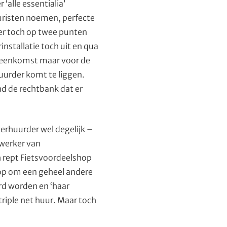
 ‘alle essentialia’
juristen noemen, perfecte
er toch op twee punten
installatie toch uit en qua
reenkomst maar voor de
uurder komt te liggen.
d de rechtbank dat er
erhuurder wel degelijk –
ewerker van
ch rept Fietsvoordeelshop
hop om een geheel andere
rd worden en ‘haar
riple net huur. Maar toch