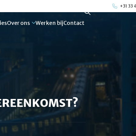
+31 33 
ies
Over ons
Werken bij
Contact
VEREENKOMST?