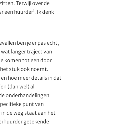
itten. Terwijl over de
er een huurder’. Ik denk
vallen ben je er pas echt,
wat langer traject van
 te komen tot een door
e het stuk ook noemt.
 en hoe meer details in dat
jen (dan wel) al
 de onderhandelingen
specifieke punt van
 in de weg staat aan het
 verhuurder getekende