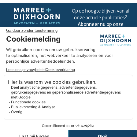
Op de hoogte blijven van al
onze actuele publicaties?
Abonneer nu op onze
nieuwsbrief!
Uitblinken in úw business
Omdat wij goed zijn in ons vak, kunnen we u helpen om uit te
blinken in úw business. Wij hebben hart voor ondernemers en
we geloven in duurzame partnerships. Daarbij denken we
liever in oplossingen dan in belemmeringen. En we blijven
altijd nieuwsgierig.
Expertises
Informatie