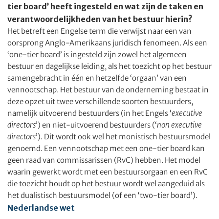
tier board’ heeft ingesteld en wat zijn de taken en
verantwoordelijkheden van het bestuur hierin?
Het betreft een Engelse term die verwijst naar een van
oorsprong Anglo-Amerikaans juridisch fenomeen. Als een
‘one-tier board’ is ingesteld zijn zowel het algemeen
bestuur en dagelijkse leiding, als het toezicht op het bestuur
samengebracht in één en hetzelfde ‘orgaan’ van een
vennootschap. Het bestuur van de onderneming bestaat in
deze opzet uit twee verschillende soorten bestuurders,
namelijk uitvoerend bestuurders (in het Engels ‘
executive
directors
’) en niet-uitvoerend bestuurders (‘
non executive
directors
’). Dit wordt ook wel het monistisch bestuursmodel
genoemd. Een vennootschap met een one-tier board kan
geen raad van commissarissen (RvC) hebben. Het model
waarin gewerkt wordt met een bestuursorgaan en een RvC
die toezicht houdt op het bestuur wordt wel aangeduid als
het dualistisch bestuursmodel (of een ‘two-tier board’).
Nederlandse wet