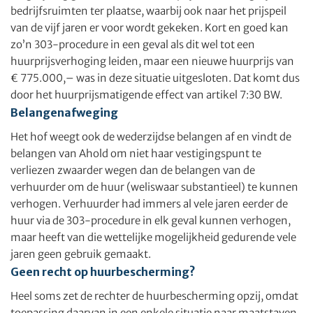
bedrijfsruimten ter plaatse, waarbij ook naar het prijspeil
van de vijf jaren er voor wordt gekeken. Kort en goed kan
zo’n 303-procedure in een geval als dit wel tot een
huurprijsverhoging leiden, maar een nieuwe huurprijs van
€ 775.000,– was in deze situatie uitgesloten. Dat komt dus
door het huurprijsmatigende effect van artikel 7:30 BW.
Belangenafweging
Het hof weegt ook de wederzijdse belangen af en vindt de
belangen van Ahold om niet haar vestigingspunt te
verliezen zwaarder wegen dan de belangen van de
verhuurder om de huur (weliswaar substantieel) te kunnen
verhogen. Verhuurder had immers al vele jaren eerder de
huur via de 303-procedure in elk geval kunnen verhogen,
maar heeft van die wettelijke mogelijkheid gedurende vele
jaren geen gebruik gemaakt.
Geen recht op huurbescherming?
Heel soms zet de rechter de huurbescherming opzij, omdat
toepassing daarvan in een enkele situatie naar maatstaven