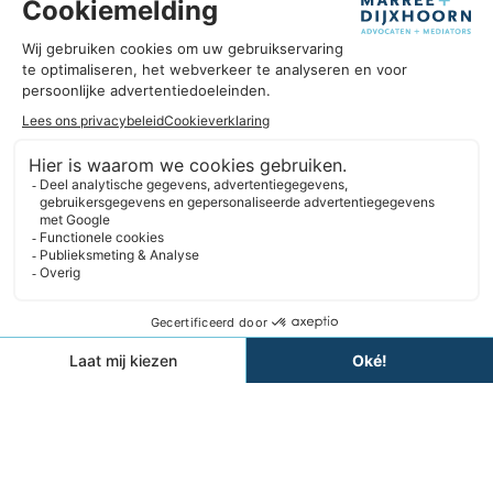
Uitblinken in úw business
Omdat wij goed zijn in ons vak, kunnen we u helpen om uit te
blinken in úw business. Wij hebben hart voor ondernemers en
we geloven in duurzame partnerships. Daarbij denken we
liever in oplossingen dan in belemmeringen. En we blijven
altijd nieuwsgierig.
Expertises
Informatie
Contact
Website ontwikkeld door
Algemene voorwaarden
Klachtenregeling
Privacyverklaring
Rechtsgebiedenregister