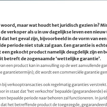
woord, maar wat houdt het juridisch gezien in? Mi
 de verkoper als u in uw dagelijkse leven een nie
 dat het geval zijn, bijvoorbeeld in de vorm van een
e periode niet stuk zal gaan. Een garantie is echter
 een gekocht product namelijk deugdelijk zijn en
 betreft de zogenaamde ‘wettelijke garantie’.
van een product kan in aanvulling op de wet aanvullende ga
de garantietermijn); dit wordt een commerciële garantie g
en bij verkooptransacties ook regelmatig garanties verstrekt
or in staat dat ‘het verkochte’ bepaalde (gegarandeerde) e
n bepaalde periode naar behoren zal functioneren. In jurid
jkt dat het betreffende product de toegezegde, gegarandeer