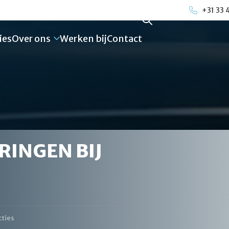
+31 33 
ies
Over ons
Werken bij
Contact
RINGEN BIJ
cties