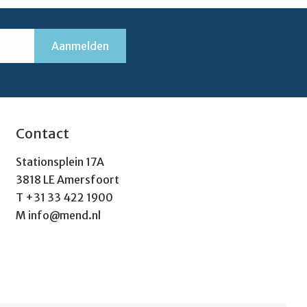
Contact
Stationsplein 17A
3818 LE Amersfoort
T
+31 33 422 1900
M
info@mend.nl