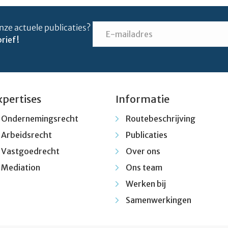
nze actuele publicaties?
rief!
xpertises
Informatie
Ondernemingsrecht
Routebeschrijving
Arbeidsrecht
Publicaties
Vastgoedrecht
Over ons
Mediation
Ons team
Werken bij
Samenwerkingen