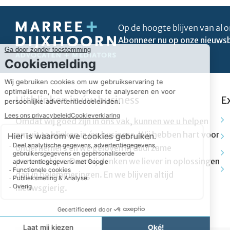
Op de hoogte blijven van al o
Abonneer nu op onze nieuwsb
Uitblinken in úw business
E
Omdat wij goed zijn in ons vak, kunnen we u helpen
om uit te blinken in úw business. Wij hebben hart voor
ondernemers en we geloven in duurzame
partnerships. Daarbij denken we liever in oplossingen
dan in belemmeringen. En we blijven altijd
nieuwsgierig.