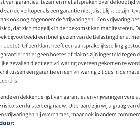
ijst van garanties, tezamen met afspraken over de looptijd v
 van de verkoper als een garantie niet juist blijkt te zijn.
vaak ook nog zogenoemde ‘vrijwaringen’. Een vrijwaring be
risico, dat zich mogelijk in de toekomst kan manifesteren. D
ek bijvoorbeeld een brief gezien van de Belastingdienst m
 boete). Of een klant heeft een aansprakelijkstelling gest
en garantie ‘dat er geen boetes of claims zijn ingesteld tege
lijke gevallen dient een vrijwaring overeen gekomen te wor
chil tussen een garantie en een vrijwaring zit dus in de mate
ceerd is.
ende en dekkende lijst van garanties en vrijwaringen vereist
sico’s en luistert erg nauw. Uiteraard zijn wij u graag van 
en vrijwaringen bij overnames, maar ook in andere commerci
 door: