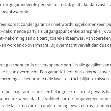
en de gegarandeerde periode toch stuk gaat, dat dan vast st
t beantwoordde.
reenkomst zonder garanties niet wordt nagekomen (een parti
et-nakomende partij als uitgangspunt enkel aansprakelijk v
iet-nakoming aan die partij toerekenbaar was. Van toereken
kan worden op overmacht. Bij overmacht vervalt dan dus de 
rdt geschonden, is de verkopende partij in alle gevallen va
rake is van overmacht. Een garantie biedt dus zekerheid over
herming als het product die kwaliteit toch blijkt te missen.
 spelen garanties ook een belangrijke rol. In dat geval is h
 koper ook wenst dat het voldoet aan de koopovereenkomst
 vele facetten van een onderneming bevat een overnamec