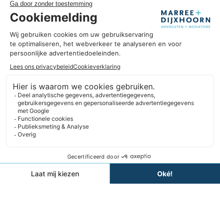
nieuwsbrief!
Uitblinken in úw business
Omdat wij goed zijn in ons vak, kunnen we u helpen om uit te
blinken in úw business. Wij hebben hart voor ondernemers en
we geloven in duurzame partnerships. Daarbij denken we
liever in oplossingen dan in belemmeringen. En we blijven
altijd nieuwsgierig.
Expertises
Informatie
Contact
Website ontwikkeld door
Algemene voorwaarden
Klachtenregeling
Privacyverklaring