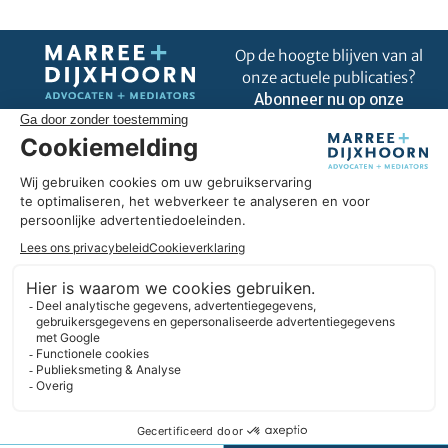
Op de hoogte blijven van al
onze actuele publicaties?
Abonneer nu op onze
nieuwsbrief!
Uitblinken in úw business
Omdat wij goed zijn in ons vak, kunnen we u helpen om uit te
blinken in úw business. Wij hebben hart voor ondernemers en
we geloven in duurzame partnerships. Daarbij denken we
liever in oplossingen dan in belemmeringen. En we blijven
altijd nieuwsgierig.
Expertises
Informatie